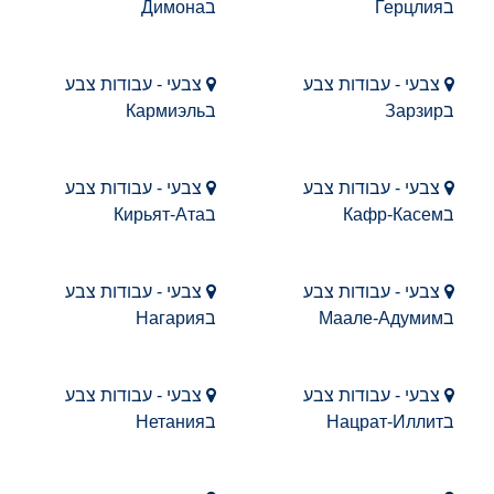
בГерцлия
בДимона
צבעי - עבודות צבע
צבעי - עבודות צבע
בЗарзир
בКармиэль
צבעי - עבודות צבע
צבעי - עבודות צבע
בКафр-Касем
בКирьят-Ата
צבעי - עבודות צבע
צבעי - עבודות צבע
בМаале-Адумим
בНагария
צבעי - עבודות צבע
צבעי - עבודות צבע
בНацрат-Иллит
בНетания