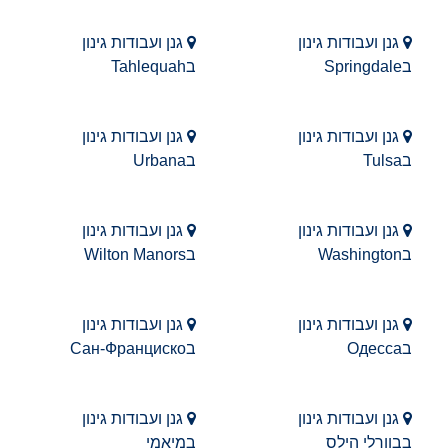
גנן ועבודות גינון
גנן ועבודות גינון
בSpringdale
בTahlequah
גנן ועבודות גינון
גנן ועבודות גינון
בTulsa
בUrbana
גנן ועבודות גינון
גנן ועבודות גינון
בWashington
בWilton Manors
גנן ועבודות גינון
גנן ועבודות גינון
בОдесса
בСан-Франциско
גנן ועבודות גינון
גנן ועבודות גינון
בבוורלי הילס
במיאמי