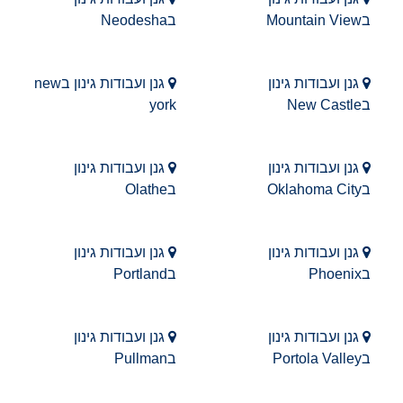
בMountain View
בNeodesha
גנן ועבודות גינון
גנן ועבודות גינון בnew
בNew Castle
york
גנן ועבודות גינון
גנן ועבודות גינון
בOklahoma City
בOlathe
גנן ועבודות גינון
גנן ועבודות גינון
בPhoenix
בPortland
גנן ועבודות גינון
גנן ועבודות גינון
בPortola Valley
בPullman