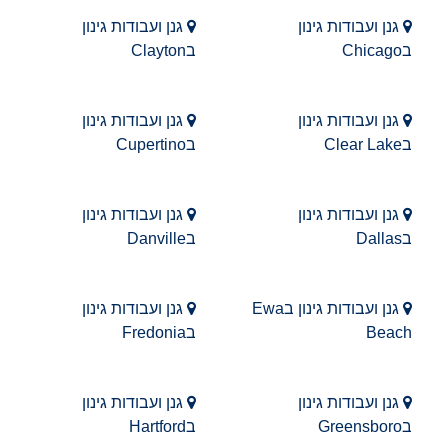
גנן ועבודות גינון
גנן ועבודות גינון
בChicago
בClayton
גנן ועבודות גינון
גנן ועבודות גינון
בClear Lake
בCupertino
גנן ועבודות גינון
גנן ועבודות גינון
בDallas
בDanville
גנן ועבודות גינון בEwa
גנן ועבודות גינון
Beach
בFredonia
גנן ועבודות גינון
גנן ועבודות גינון
בGreensboro
בHartford