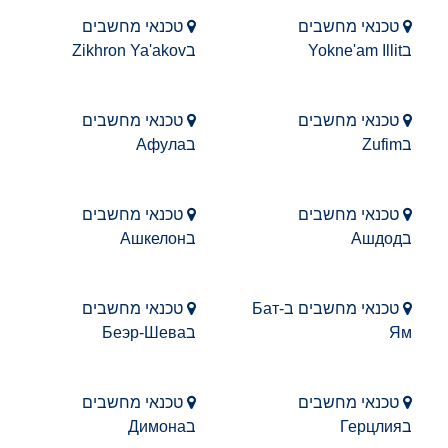
טכנאי מחשבים
טכנאי מחשבים
בYokne'am Illit
בZikhron Ya'akov
טכנאי מחשבים
טכנאי מחשבים
בZufim
בАфула
טכנאי מחשבים
טכנאי מחשבים
בАшдод
בАшкелон
טכנאי מחשבים בБат-
טכנאי מחשבים
Ям
בБеэр-Шева
טכנאי מחשבים
טכנאי מחשבים
בГерцлия
בДимона