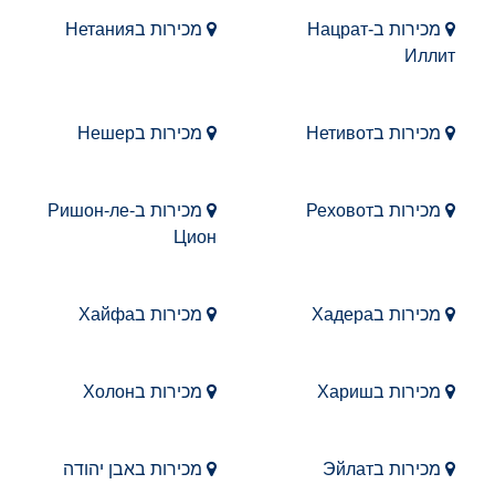
מכירות בНацрат-
מכירות בНетания
Иллит
מכירות בНетивот
מכירות בНешер
מכירות בРеховот
מכירות בРишон-ле-
Цион
מכירות בХадера
מכירות בХайфа
מכירות בХариш
מכירות בХолон
מכירות בЭйлат
מכירות באבן יהודה