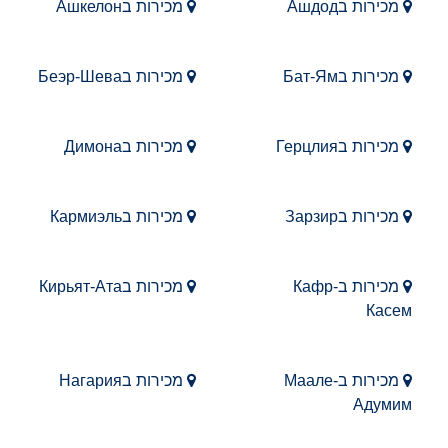
מכירות בАшдод
מכירות בАшкелон
מכירות בБат-Ям
מכירות בБеэр-Шева
מכירות בГерцлия
מכירות בДимона
מכירות בЗарзир
מכירות בКармиэль
מכירות בКафр-
מכירות בКирьят-Ата
Касем
מכירות בМаале-
מכירות בНагария
Адумим