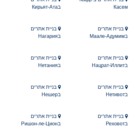
Касем
בКирьят-Ата
בניית אתרים
בניית אתרים
בМаале-Адумим
בНагария
בניית אתרים
בניית אתרים
בНацрат-Иллит
בНетания
בניית אתרים
בניית אתרים
בНетивот
בНешер
בניית אתרים
בניית אתרים
בРеховот
בРишон-ле-Цион