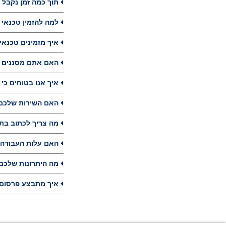
תוך כמה זמן נקבל הצעו
למה להזמין טכנאי בNeodesha דרך סטארט-א-ג'
איך מזמינים טכנאי בeodesha
האם אתם מסננים ומעדכנים את ה
איך אנו בטוחים כי נית
האם השירות שלכם למציאת טכ
מה צריך לכתוב בתיאור
האם עלות העבודה של טכנאי בNeodesha תעלה יותר משום 
מה היתרונות שלכם כאפ
איך מתבצע פרסום בקשה 