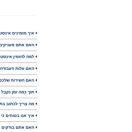
איך מזמינים אינסטלטור בd
האם אתם מעניקים הגנות 
למה להזמין אינסטלטור בHartford דרך ס
האם עלות העבודה של אינסטלטור בHartford תעלה י
האם השירות שלכם למציאת א
תוך כמה זמן נקבל הצע
מה צריך לכתוב בתיאור
איך אנו בטוחים כי ני
האם אתם בודקים א