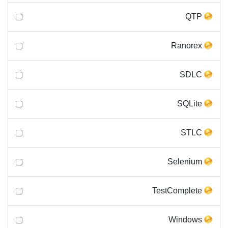
QTP
Ranorex
SDLC
SQLite
STLC
Selenium
TestComplete
Windows