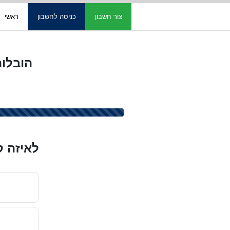
צור חשבון
כניסה לחשבון
ראשי
הובלות מנוף בn View
לאיזה ק