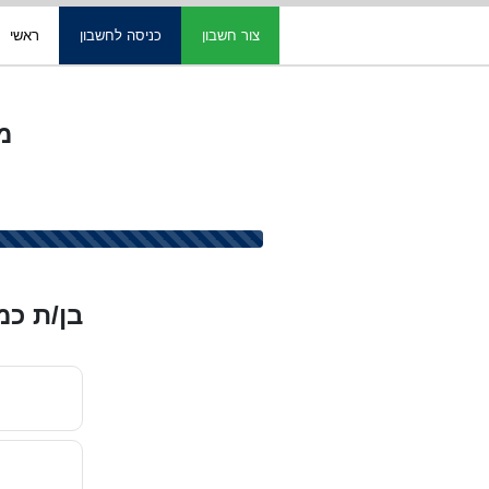
צור חשבון
כניסה לחשבון
ראשי
מו
בן/ת כ