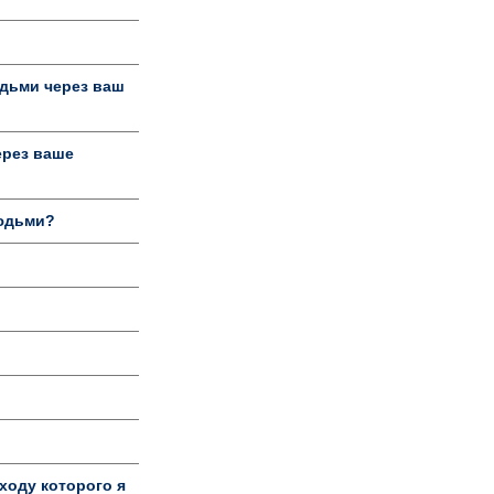
дьми через ваш
ерез ваше
людьми?
ходу которого я