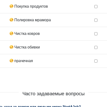
Покупка продуктов
Полировка мрамора
Чистка ковров
Чистка обивки
прачечная
Часто задаваемые вопросы
ь уход за домом или людьми через StartAJob?