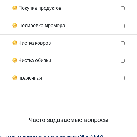
Покупка продуктов
Полировка мрамора
Чистка ковров
Чистка обивки
прачечная
Часто задаваемые вопросы
ь уход за домом или людьми через StartAJob?