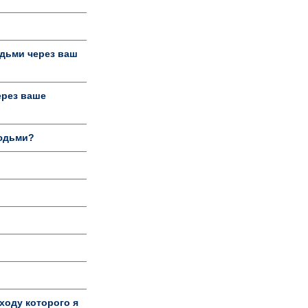
дьми через ваш
ерез ваше
людьми?
ходу которого я