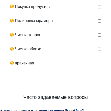
Покупка продуктов
Полировка мрамора
Чистка ковров
Чистка обивки
прачечная
Часто задаваемые вопросы
ь уход за домом или людьми через StartAJob?