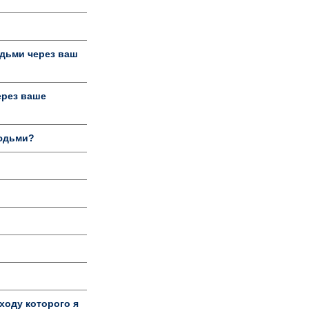
дьми через ваш
ерез ваше
людьми?
ходу которого я