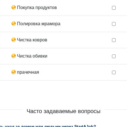
Покупка продуктов
Полировка мрамора
Чистка ковров
Чистка обивки
прачечная
Часто задаваемые вопросы
ь уход за домом или людьми через StartAJob?