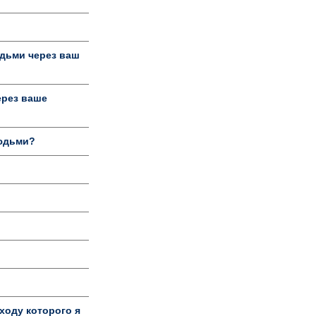
дьми через ваш
ерез ваше
людьми?
ходу которого я