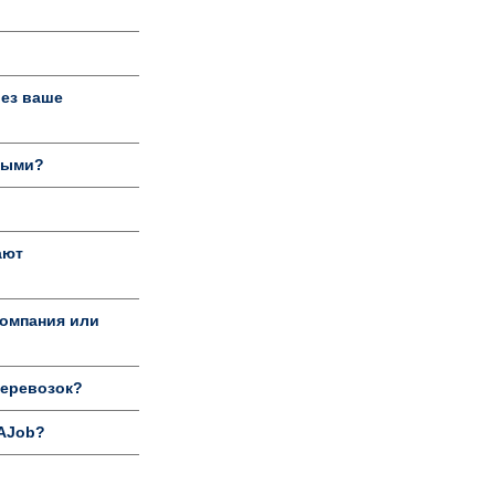
рез ваше
ными?
ают
компания или
перевозок?
tAJob?